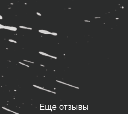
До тренировок в ЦСП "Экспресс" я
думал, что неплохо играю в
пейнтбол, как оказалось, повышать
свой уровень никогда не поздно!
Филип Чайковский
Отличный клуб! Отличные ребята!
До этой игры с ребятами из ЦСП
"Экспресс" я даже не догадывался,
что играть в пейнтбол в Украине
можно в таком современном зале.
Владимир Светленко
Все на высшем уровне! Спасибо,
ребята!
Еще отзывы